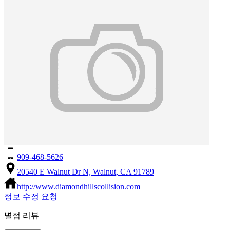
909-468-5626
20540 E Walnut Dr N, Walnut, CA 91789
http://www.diamondhillscollision.com
정보 수정 요청
별점 리뷰