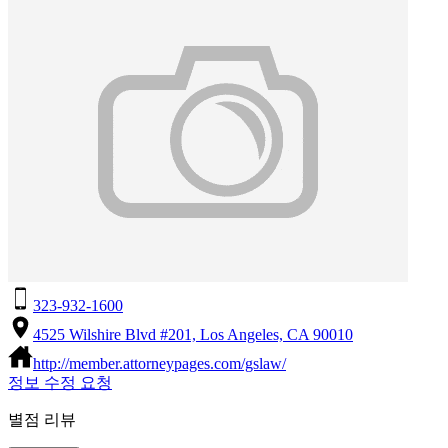
323-932-1600
4525 Wilshire Blvd #201, Los Angeles, CA 90010
http://member.attorneypages.com/gslaw/
정보 수정 요청
별점 리뷰