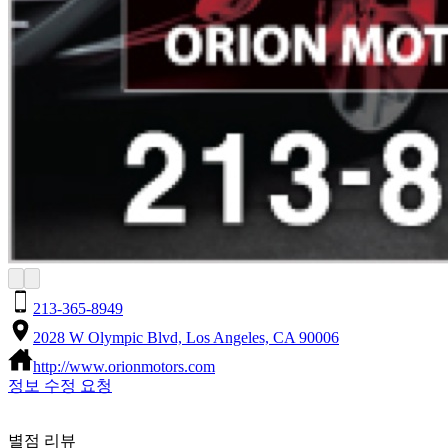
213-365-8949
2028 W Olympic Blvd, Los Angeles, CA 90006
http://www.orionmotors.com
정보 수정 요청
별점 리뷰