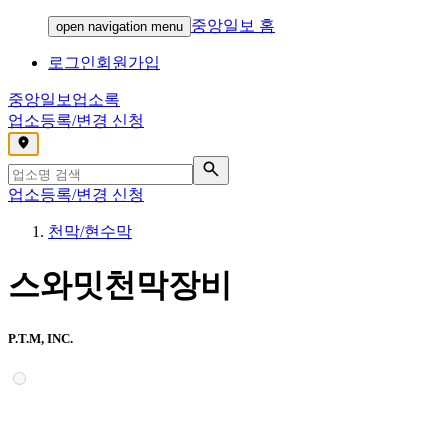
중앙일보 홈
open navigation menu
로그인
회원가입
중앙일보
업소록
업소등록/변경 신청
,
업소등록/변경 신청
천막/현수막
스와밋천막장비
P.T.M, INC.