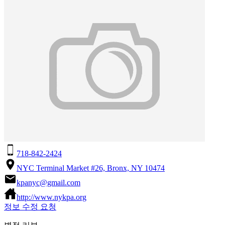
718-842-2424
NYC Terminal Market #26, Bronx, NY 10474
kpanyc@gmail.com
http://www.nykpa.org
정보 수정 요청