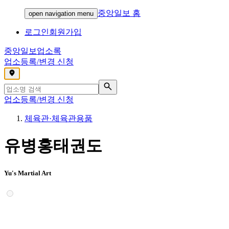
중앙일보 홈
open navigation menu
로그인
회원가입
중앙일보
업소록
업소등록/변경 신청
,
업소등록/변경 신청
체육관·체육관용품
유병홍태권도
Yu's Martial Art