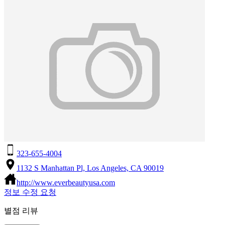
323-655-4004
1132 S Manhattan Pl, Los Angeles, CA 90019
http://www.everbeautyusa.com
정보 수정 요청
별점 리뷰