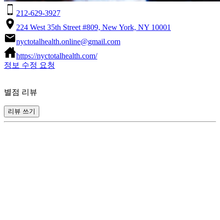
212-629-3927
224 West 35th Street #809, New York, NY 10001
nyctotalhealth.online@gmail.com
https://nyctotalhealth.com/
정보 수정 요청
별점 리뷰
리뷰 쓰기