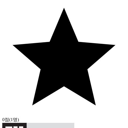
0점
(1명)