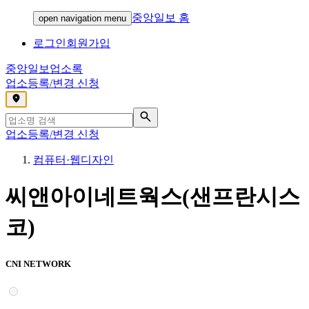
중앙일보 홈
open navigation menu
로그인
회원가입
중앙일보
업소록
업소등록/변경 신청
,
업소등록/변경 신청
컴퓨터·웹디자인
씨앤아이네트웍스(샌프란시스
코)
CNI NETWORK