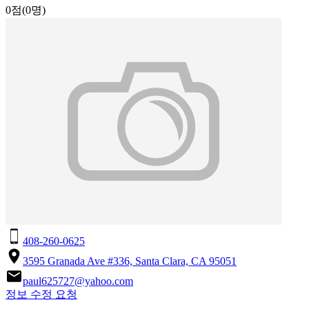
0점
(0명)
408-260-0625
3595 Granada Ave #336, Santa Clara, CA 95051
paul625727@yahoo.com
정보 수정 요청