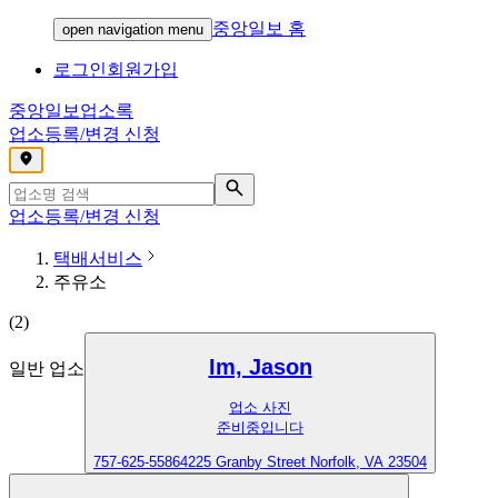
중앙일보 홈
open navigation menu
로그인
회원가입
중앙일보
업소록
업소등록/변경 신청
,
업소등록/변경 신청
택배서비스
주유소
(
2
)
Im, Jason
일반 업소
업소 사진
준비중입니다
757-625-5586
4225 Granby Street Norfolk, VA 23504