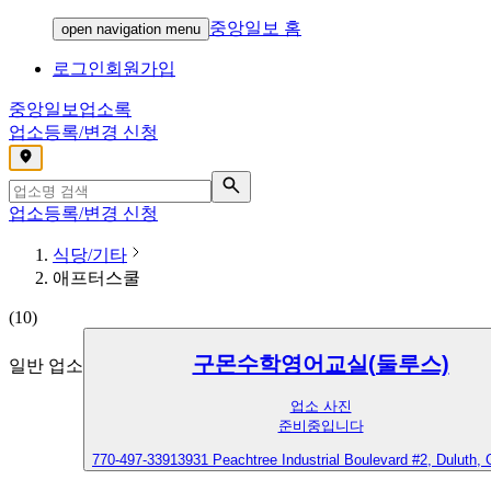
중앙일보 홈
open navigation menu
로그인
회원가입
중앙일보
업소록
업소등록/변경 신청
,
업소등록/변경 신청
식당/기타
애프터스쿨
(
10
)
구몬수학영어교실(둘루스)
일반 업소
업소 사진
준비중입니다
770-497-3391
3931 Peachtree Industrial Boulevard #2, Duluth,