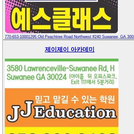
770-653-1000
1295 Old Peachtree Road Northwest #240 Suwanee, GA 300
제이제이 아카데미