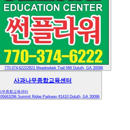
770-374-6222
2821 Meadowlark Trail NW Duluth, GA 30096
사과나무종합교육센터
-0566
3296 Summit Ridge Parkway #1410 Duluth, GA 30096