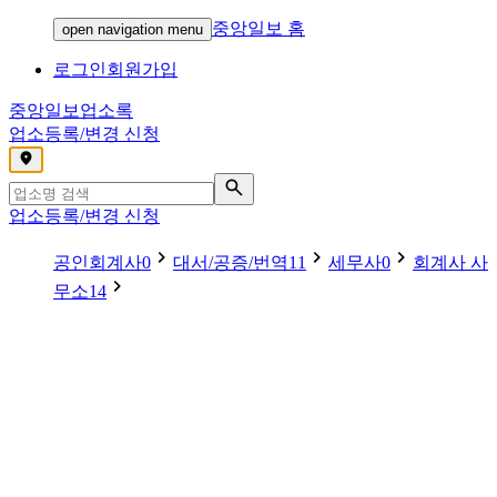
중앙일보 홈
open navigation menu
로그인
회원가입
중앙일보
업소록
업소등록/변경 신청
,
업소등록/변경 신청
공인회계사
0
대서/공증/번역
11
세무사
0
회계사 사
무소
14