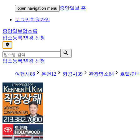
중앙일보 홈
open navigation menu
로그인
회원가입
중앙일보
업소록
업소등록/변경 신청
,
업소등록/변경 신청
여행사
86
온천
12
항공사
39
관광명소
64
호텔/민