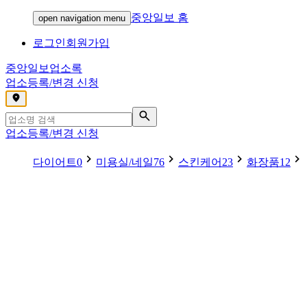
중앙일보 홈
open navigation menu
로그인
회원가입
중앙일보
업소록
업소등록/변경 신청
,
업소등록/변경 신청
다이어트
0
미용실/네일
76
스킨케어
23
화장품
12