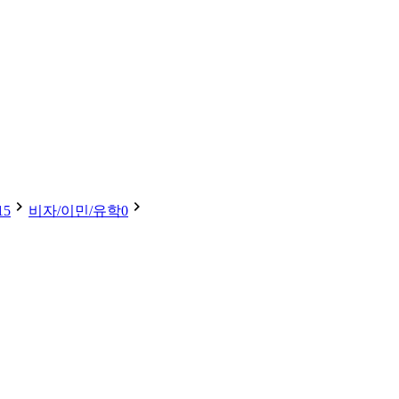
15
비자/이민/유학
0