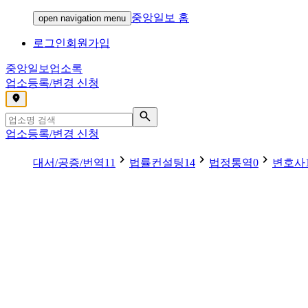
중앙일보 홈
open navigation menu
로그인
회원가입
중앙일보
업소록
업소등록/변경 신청
,
업소등록/변경 신청
대서/공증/번역
11
법률컨설팅
14
법정통역
0
변호사