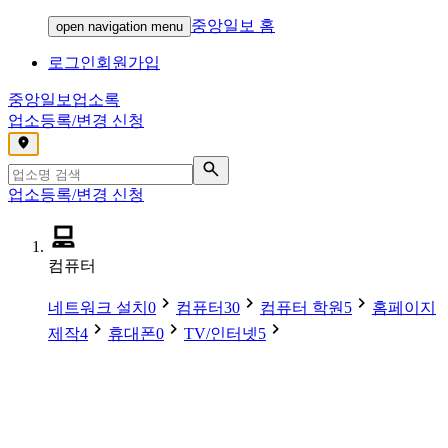
중앙일보 홈
open navigation menu
로그인
회원가입
중앙일보
업소록
업소등록/변경 신청
,
업소등록/변경 신청
컴퓨터
네트워크 설치
0
컴퓨터
30
컴퓨터 학원
5
홈페이지
제작
4
휴대폰
0
TV/인터넷
5