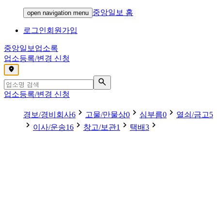
중앙일보 홈
open navigation menu
로그인
회원가입
중앙일보
업소록
업소등록/변경 신청
,
업소등록/변경 신청
경보/경비회사
6
고물/만물상
0
심부름
0
열쇠/금고
5
이사/운송
16
창고/보관
1
택배
3