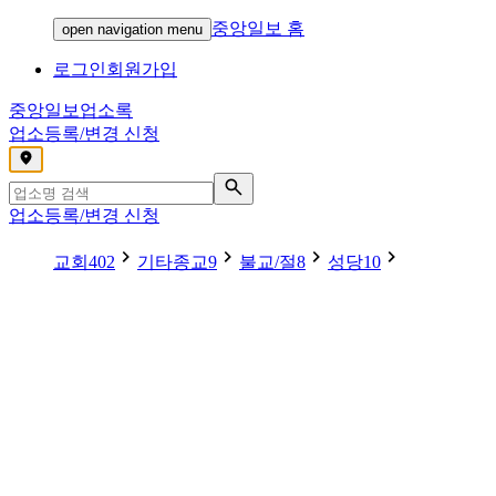
중앙일보 홈
open navigation menu
로그인
회원가입
중앙일보
업소록
업소등록/변경 신청
,
업소등록/변경 신청
교회
402
기타종교
9
불교/절
8
성당
10