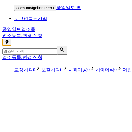
중앙일보 홈
open navigation menu
로그인
회원가입
중앙일보
업소록
업소등록/변경 신청
,
업소등록/변경 신청
교정치과
0
보철치과
0
치과기공
0
치아이식
0
어린