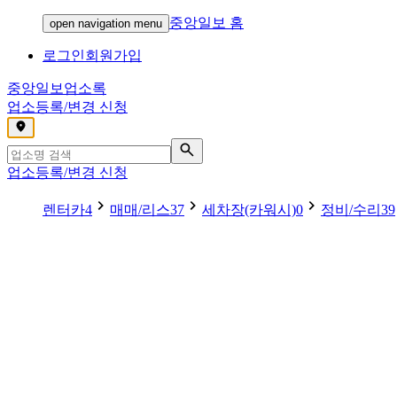
중앙일보 홈
open navigation menu
로그인
회원가입
중앙일보
업소록
업소등록/변경 신청
,
업소등록/변경 신청
렌터카
4
매매/리스
37
세차장(카워시)
0
정비/수리
39