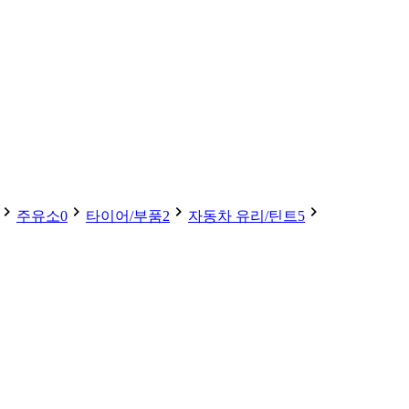
주유소
0
타이어/부품
2
자동차 유리/틴트
5