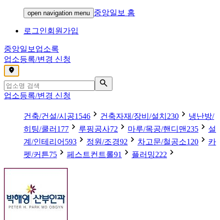
중앙일보 홈
open navigation menu
로그인
회원가입
중앙일보
업소록
업소등록/변경 신청
,
업소등록/변경 신청
건축/건설/시공
1546
건축자재/장비/설치
230
냉난방/
히팅/쿨러
177
루핑공사
72
마루/목공/핸디맨
235
설
계/인테리어
593
정원/조경
92
차고문/철공소
120
카
펫/커튼
75
페스트컨트롤
91
플러밍
222