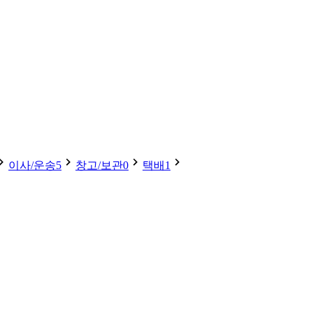
이사/운송
5
창고/보관
0
택배
1