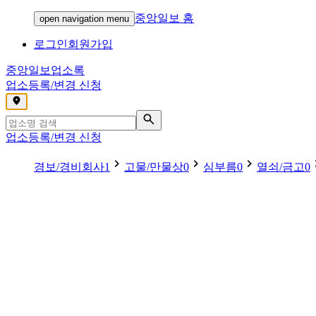
중앙일보 홈
open navigation menu
로그인
회원가입
중앙일보
업소록
업소등록/변경 신청
,
업소등록/변경 신청
경보/경비회사
1
고물/만물상
0
심부름
0
열쇠/금고
0