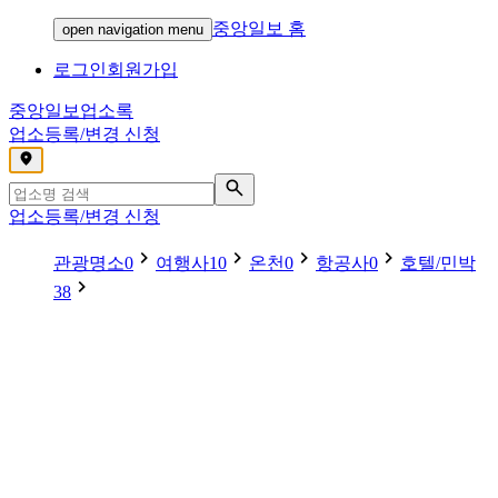
중앙일보 홈
open navigation menu
로그인
회원가입
중앙일보
업소록
업소등록/변경 신청
,
업소등록/변경 신청
관광명소
0
여행사
10
온천
0
항공사
0
호텔/민박
38