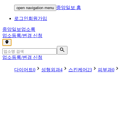
중앙일보 홈
open navigation menu
로그인
회원가입
중앙일보
업소록
업소등록/변경 신청
,
업소등록/변경 신청
다이어트
0
성형외과
4
스킨케어
23
피부과
0