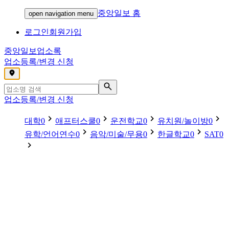
중앙일보 홈
open navigation menu
로그인
회원가입
중앙일보
업소록
업소등록/변경 신청
,
업소등록/변경 신청
대학
0
애프터스쿨
0
운전학교
0
유치원/놀이방
0
유학/언어연수
0
음악/미술/무용
0
한글학교
0
SAT
0