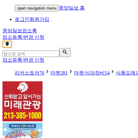
중앙일보 홈
open navigation menu
로그인
회원가입
중앙일보
업소록
업소등록/변경 신청
,
업소등록/변경 신청
리커스토어
76
마켓
281
마켓/식당장비
54
식품도매
1