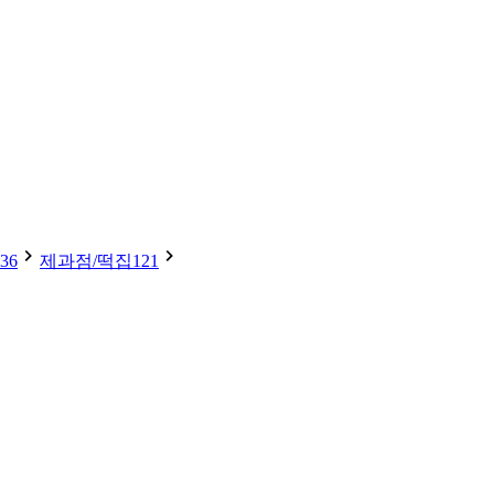
36
제과점/떡집
121