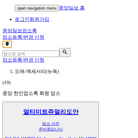
중앙일보 홈
open navigation menu
로그인
회원가입
중앙일보
업소록
업소등록/변경 신청
,
업소등록/변경 신청
도매-액세서리(뉴욕)
(
19
)
중앙 한인업소록 회원 업소
얼티미트쥬얼리도안
업소 사진
준비중입니다