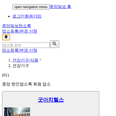
중앙일보 홈
open navigation menu
로그인
회원가입
중앙일보
업소록
업소등록/변경 신청
,
업소등록/변경 신청
건강기구/식품
건강기구
(
61
)
중앙 한인업소록 회원 업소
굿아치헬스