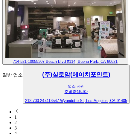
714-521-1005
5307 Beach Blvd #114, Buena Park, CA 90621
(주)실로암(에이치포인트)
일반 업소
업소 사진
준비중입니다
213-700-2474
13547 Wyandotte St, Los Angeles, CA 91405
1
2
3
4