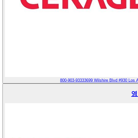
800-903-9333
3699 Wilshire Blvd #930 Los 
영