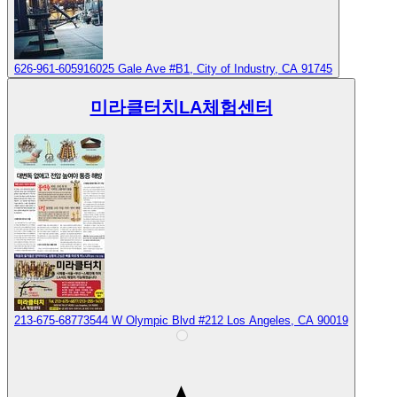
626-961-6059
16025 Gale Ave #B1, City of Industry, CA 91745
미라클터치LA체험센터
213-675-6877
3544 W Olympic Blvd #212 Los Angeles, CA 90019