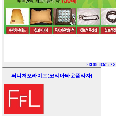
213-663-8052
952 S
퍼니처포라이프(코리아타운플라자)