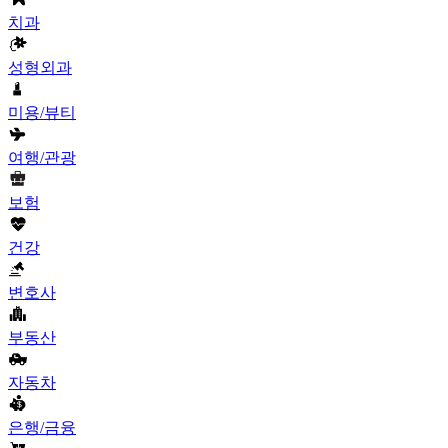
치과
성형외과
미용/뷰티
여행/관광
보험
건강
변호사
부동산
자동차
은행/금융