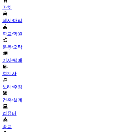
마켓
택시/대리
학교/학원
운동/오락
이사/택배
회계사
노래/주점
건축/설계
컴퓨터
종교