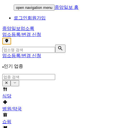
중앙일보 홈
open navigation menu
로그인
회원가입
중앙일보
업소록
업소등록/변경 신청
,
업소등록/변경 신청
인기 업종
식당
병원/약국
쇼핑